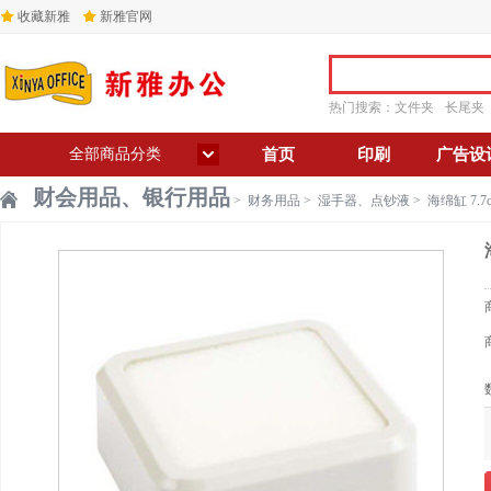
收藏新雅
新雅官网
热门搜索：
文件夹
长尾夹
全部商品分类
首页
印刷
广告设
财会用品、银行用品
>
财务用品
>
湿手器、点钞液
>
海绵缸 7.7