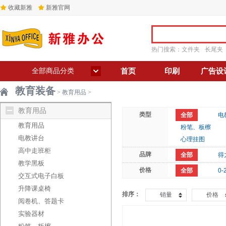
收藏新雅
新雅官网
热门搜索：
文件夹
长尾夹
全部商品分类
首页
印刷
广告设
教育装备
>
教育用品
>
教育用品
类型
全部
电
教育用品
粉笔、板檫
电教讲台
心理挂图
高中走班柜
品牌
全部
得
教学黑板
价格
全部
0-
交互式电子白板
升降课桌椅
排序：
销量
价格
阅卷机、答题卡
实验器材