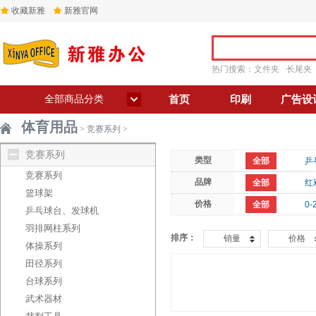
收藏新雅
新雅官网
热门搜索：
文件夹
长尾夹
全部商品分类
首页
印刷
广告设
体育用品
>
竞赛系列
>
竞赛系列
类型
全部
乒
竞赛系列
品牌
全部
红
篮球架
价格
全部
0-
乒乓球台、发球机
羽排网柱系列
排序：
销量
价格
体操系列
田径系列
台球系列
武术器材