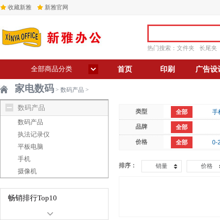
收藏新雅
新雅官网
热门搜索：
文件夹
长尾夹
全部商品分类
首页
印刷
广告设
家电数码
>
数码产品
>
数码产品
类型
全部
手
数码产品
品牌
全部
执法记录仪
价格
全部
0-
平板电脑
手机
排序：
销量
价格
摄像机
畅销排行Top10