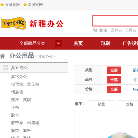
收藏新雅
新雅官网
热门搜索：
文件夹
长尾夹
全部商品分类
首页
印刷
广告设
办公用品
>
其它办公
>
其它办公
类型
全部
胶
其它办公
品牌
全部
得
投票箱、意见箱
价格
全部
0-
钥匙箱
奖杯、奖牌
排序：
销量
价格
证书
胶带
胶带座、封箱器
旗类、旗杆