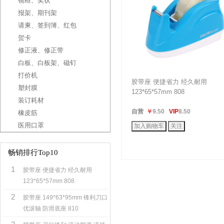
镜框、奖状
报架、期刊架
请柬、签到簿、红包
贺卡
修正液、修正带
白板、白板架、磁钉
打价机
胶带座 便捷省力 经久耐用
塑封膜
123*65*57mm 808
装订耗材
自营
￥
9.50
VIP
8.50
橡皮筋
医用口罩
畅销排行Top10
1
胶带座 便捷省力 经久耐用
123*65*57mm 808
2
胶带座 149*63*95mm 锋利刀口
优滚轴 防滑底座 810