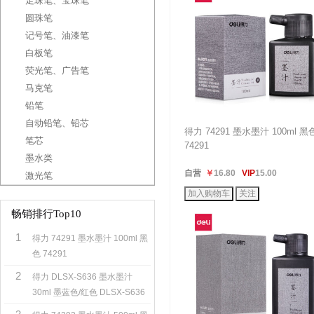
走珠笔、宝珠笔
圆珠笔
记号笔、油漆笔
白板笔
荧光笔、广告笔
马克笔
铅笔
自动铅笔、铅芯
得力 74291 墨水墨汁 100ml 黑
笔芯
74291
墨水类
自营
￥
16.80
VIP
15.00
激光笔
畅销排行Top10
1
得力 74291 墨水墨汁 100ml 黑
色 74291
2
得力 DLSX-S636 墨水墨汁
30ml 墨蓝色/红色 DLSX-S636