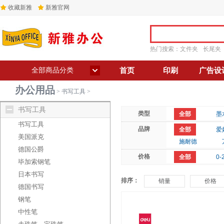
收藏新雅
新雅官网
热门搜索：
文件夹
长尾夹
全部商品分类
首页
印刷
广告设
办公用品
>
书写工具
>
书写工具
类型
全部
墨
书写工具
品牌
全部
爱
美国派克
施耐德
德国公爵
价格
全部
0-
毕加索钢笔
日本书写
排序：
销量
价格
德国书写
钢笔
中性笔